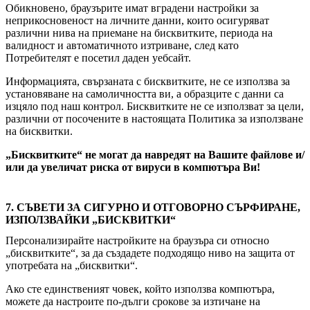
Обикновено, браузърите имат вградени настройки за
неприкосновеност на личните данни, които осигуряват
различни нива на приемане на бисквитките, периода на
валидност и автоматичното изтриване, след като
Потребителят е посетил даден уебсайт.
Информацията, свързаната с бисквитките, не се използва за
установяване на самоличността ви, а образците с данни са
изцяло под наш контрол. Бисквитките не се използват за цели,
различни от посочените в настоящата Политика за използване
на бисквитки.
„Бисквитките“ не могат да навредят на Вашите файлове и/
или да увеличат риска от вируси в компютъра Ви!
7. СЪВЕТИ ЗА СИГУРНО И ОТГОВОРНО СЪРФИРАНЕ,
ИЗПОЛЗВАЙКИ „БИСКВИТКИ“
Персонализирайте настройките на браузъра си относно
„бисквитките“, за да създадете подходящо ниво на защита от
употребата на „бисквитки“.
Ако сте единственият човек, който използва компютъра,
можете да настроите по-дълги срокове за изтичане на