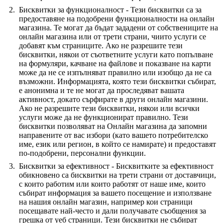
Бисквитки за функционалност - Тези бисквитки са за
предоставяне на подобрени функционалности на онлайн
магазина. Те могат да бъдат зададени от собствениците на
онлайн магазина или от трети страни, чиито услуги се
добавят към страниците. Ако не разрешите тези
бисквитки, някои от съответните услуги като попълване
на формуляри, качване на файлове и показване на карти
може да не се изпълняват правилно или изобщо да не са
възможни. Информацията, която тези бисквитки събират,
е анонимна и те не могат да проследяват вашата
активност, докато сърфирате в други онлайн магазини.
Ако не разрешите тези бисквитки, някои или всички
услуги може да не функционират правилно. Тези
бисквитки позволяват на Онлайн магазина да запомни
направените от вас избори (като вашето потребителско
име, език или регион, в който се намирате) и предоставят
по-подобрени, персонални функции.
Бисквитки за ефективност - Бисквитките за ефективност
обикновено са бисквитки на трети страни от доставчици,
с които работим или които работят от наше име, които
събират информация за вашето посещение и използване
на нашия онлайн магазин, например кои страници
посещавате най-често и дали получавате съобщения за
грешка от уеб страници. Тези бисквитки не събират