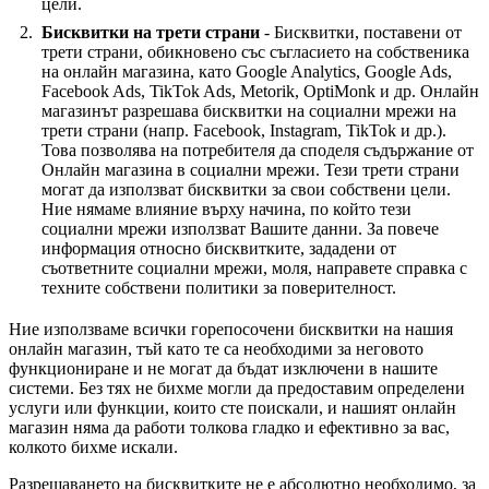
цели.
Бисквитки на трети страни
- Бисквитки, поставени от
трети страни, обикновено със съгласието на собственика
на онлайн магазина, като Google Analytics, Google Ads,
Facebook Ads, TikTok Ads, Metorik, OptiMonk и др. Онлайн
магазинът разрешава бисквитки на социални мрежи на
трети страни (напр. Facebook, Instagram, TikTok и др.).
Това позволява на потребителя да споделя съдържание от
Онлайн магазина в социални мрежи. Тези трети страни
могат да използват бисквитки за свои собствени цели.
Ние нямаме влияние върху начина, по който тези
социални мрежи използват Вашите данни. За повече
информация относно бисквитките, зададени от
съответните социални мрежи, моля, направете справка с
техните собствени политики за поверителност.
Ние използваме всички горепосочени бисквитки на нашия
онлайн магазин, тъй като те са необходими за неговото
функциониране и не могат да бъдат изключени в нашите
системи. Без тях не бихме могли да предоставим определени
услуги или функции, които сте поискали, и нашият онлайн
магазин няма да работи толкова гладко и ефективно за вас,
колкото бихме искали.
Разрешаването на бисквитките не е абсолютно необходимо, за