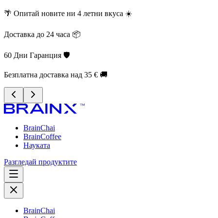
🌴 Опитай новите ни 4 летни вкуса ☀️
Доставка до 24 часа 📦
60 Дни Гаранция 🛡️
Безплатна доставка над 35 € 🚚
BrainChai
BrainCoffee
Науката
Разгледай продуктите
BrainChai