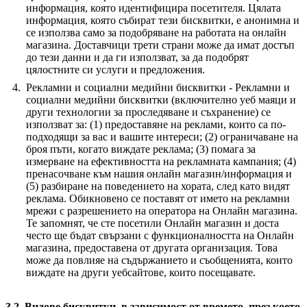
информация, която идентифицира посетителя. Цялата
информация, която събират тези бисквитки, е анонимна и
се използва само за подобряване на работата на онлайн
магазина. Доставчици трети страни може да имат достъп
до тези данни и да ги използват, за да подобрят
цялостните си услуги и предложения.
Рекламни и социални медийни бисквитки - Рекламни и
социални медийни бисквитки (включително уеб маяци и
други технологии за проследяване и съхранение) се
използват за: (1) предоставяне на реклами, които са по-
подходящи за вас и вашите интереси; (2) ограничаване на
броя пъти, когато виждате реклама; (3) помага за
измерване на ефективността на рекламната кампания; (4)
пренасочване към нашия онлайн магазин/информация и
(5) разбиране на поведението на хората, след като видят
реклама. Обикновено се поставят от името на рекламни
мрежи с разрешението на оператора на Онлайн магазина.
Те запомнят, че сте посетили Онлайн магазин и доста
често ще бъдат свързани с функционалността на Онлайн
магазина, предоставена от другата организация. Това
може да повлияе на съдържанието и съобщенията, които
виждате на други уебсайтове, които посещавате.
3.2. Видове бисквитки, в зависимост от времето, през което