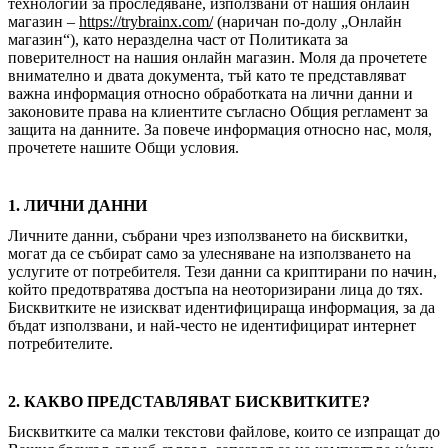
технологии за проследяване, използвани от нашия онлайн
магазин –
https://trybrainx.com/
(наричан по-долу „Онлайн
магазин“), като неразделна част от Политиката за
поверителност на нашия онлайн магазин. Моля да прочетете
внимателно и двата документа, тъй като те представляват
важна информация относно обработката на лични данни и
законовите права на клиентите съгласно Общия регламент за
защита на данните. За повече информация относно нас, моля,
прочетете нашите Общи условия.
1. ЛИЧНИ ДАННИ
Личните данни, събрани чрез използването на бисквитки,
могат да се събират само за улесняване на използването на
услугите от потребителя. Тези данни са криптирани по начин,
който предотвратява достъпа на неоторизирани лица до тях.
Бисквитките не изискват идентифицираща информация, за да
бъдат използвани, и най-често не идентифицират интернет
потребителите.
2. КАКВО ПРЕДСТАВЛЯВАТ БИСКВИТКИТЕ?
Бисквитките са малки текстови файлове, които се изпращат до