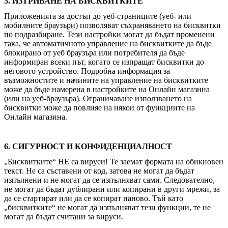
5. ИЗТРИВАНЕ НА БИСКВИТКИТЕ
Приложенията за достъп до уеб-страниците (уеб- или
мобилните браузъри) позволяват съхраняването на бисквитки
по подразбиране. Тези настройки могат да бъдат променени
така, че автоматичното управление на бисквитките да бъде
блокирано от уеб браузъра или потребителя да бъде
информиран всеки път, когато се изпращат бисквитки до
неговото устройство. Подробна информация за
възможностите и начините на управление на бисквитките
може да бъде намерена в настройките на Онлайн магазина
(или на уеб-браузъра). Ограничаване използването на
бисквитки може да повлияе на някои от функциите на
Онлайн магазина.
6. СИГУРНОСТ И КОНФИДЕНЦИАЛНОСТ
„Бисквитките“ НЕ са вируси! Те заемат формата на обикновен
текст. Не са съставени от код, затова не могат да бъдат
изпълнени и не могат да се изпълняват сами. Следователно,
не могат да бъдат дублирани или копирани в други мрежи, за
да се стартират или да се копират наново. Тъй като
„бисквитките“ не могат да изпълняват тези функции, те не
могат да бъдат считани за вируси.