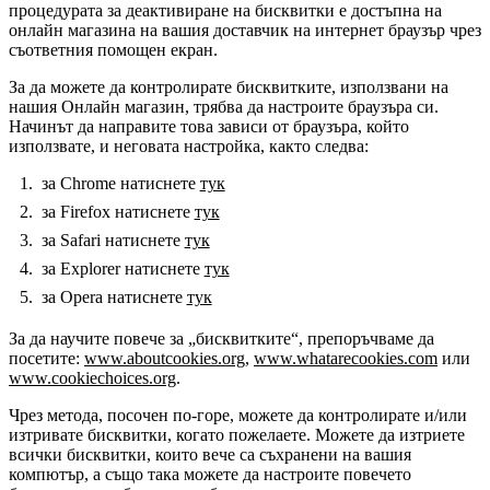
процедурата за деактивиране на бисквитки е достъпна на
онлайн магазина на вашия доставчик на интернет браузър чрез
съответния помощен екран.
За да можете да контролирате бисквитките, използвани на
нашия Онлайн магазин, трябва да настроите браузъра си.
Начинът да направите това зависи от браузъра, който
използвате, и неговата настройка, както следва:
за Chrome натиснете
тук
за Firefox натиснете
тук
за Safari натиснете
тук
за Explorer натиснете
тук
за Opera натиснете
тук
За да научите повече за „бисквитките“, препоръчваме да
посетите:
www.aboutcookies.org
,
www.whatarecookies.com
или
www.cookiechoices.org
.
Чрез метода, посочен по-горе, можете да контролирате и/или
изтривате бисквитки, когато пожелаете. Можете да изтриете
всички бисквитки, които вече са съхранени на вашия
компютър, а също така можете да настроите повечето