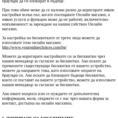
браузъри да ги блокират в бъдеще.
При това обаче може да се наложи ръчно да коригирате някои
настройки всеки път, когато посещавате Онлайн магазин, а
някои услуги и функции може да не работят, включително
невъзможност за зареждане на нашия собствен Онлайн
магазин.
За настройка на бисквитките от трети лица можете да
използвате този онлайн магазин:
http://www.youronlinechoices.com/bg/
Можете да коригирате настройките си за бисквитки чрез
нашия мениджър за съгласие за бисквитки. Ако искате да
премахнете съществуващи бисквитки от вашето устройство,
можете да направите това, като използвате опциите на
браузъра си. Ако искате да блокирате бъдещи бисквитки,
които се поставят на вашето устройство, можете да използвате
нашия мениджър за съгласие за бисквитки.
Ако имате въпроси или се нуждаете от допълнителна
информация, моля, свържете се с нас чрез нашата форма за
контакт, достъпна на онлайн магазина.