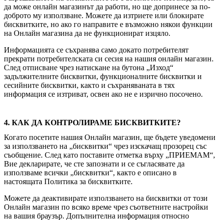
да може онлайн магазинът да работи, но ще допринесе за по-
доброто му използване. Можете да изтриете или блокирате
бисквитките, но ако го направите е възможно някои функции
на Онлайн магазина да не функционират изцяло.
Информацията се съхранява само докато потребителят
прекрати потребителската си сесия на нашия онлайн магазин.
След отписване чрез натискане на бутона „Изход“
задължителните бисквитки, функционалните бисквитки и
сесийните бисквитки, както и съхраняваната в тях
информация се изтриват, освен ако не е изрично посочено.
4. КАК ДА КОНТРОЛИРАМЕ БИСКВИТКИТЕ?
Когато посетите нашия Онлайн магазин, ще бъдете уведомени
за използването на „бисквитки“ чрез изскачащ прозорец със
съобщение. След като поставите отметка върху „ПРИЕМАМ“,
Вие декларирате, че сте запознати и се съгласявате да
използваме всички „бисквитки“, както е описано в
настоящата Политика за бисквитките.
Можете да деактивирате използването на бисквитки от този
Онлайн магазин по всяко време чрез съответните настройки
на вашия браузър. Допълнителна информация относно