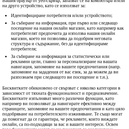
Вашия браузър от уеб-сървър, запазват се на компютъра и/или
на друго устройство, като се използват за:
Идентифициране потребителя и/или устройството;
За събиране на информация, при първо или следващо
посещение на нашия онлайн магазин, като например как
потребителят предпочита да използва нашия онлайн
магазин, което ни позволява да подобрим неговата
структура и съдържание, без да идентифицираме
потребителя;
За събиране на информация за статистически или
рекламни цели, главно за персонализиране на вашата
навигация, запомняне на вашите предпочитания (напр.
запомняне на зададения от вас език, за да можем да ви
разпознаем при следващото ви посещение и т.н.).
Бисквитките обикновено се свързват с няколко категории в
зависимост от тяхната функционалност и предназначение.
Бисквитките изпълняват много различни функции, като
например ви позволяват да навигирате ефективно между
страниците, запомняне на вашите предпочитания и като цяло
подобряване на потребителското изживяване. Те също могат
да помогнат да се гарантира, че рекламите, които виждате
онлайн, са по-подходящи за вас и вашите интереси. Освен