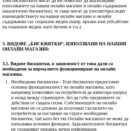
това бисквитките могат да ни помогнат да анализираме
използването на нашия онлайн магазин и онлайн съдържание
(аналитични бисквитки), те също могат да улеснят/проследят
взаимодействието на нашия онлайн магазин и онлайн
съдържание със социални медии (напр. връзки към уебсайтове
на социални медии, като бутони и т.н.).
3. ВИДОВЕ „БИСКВИТКИ“, ИЗПОЛЗВАНИ НА НАШИЯ
ОНЛАЙН МАГАЗИН:
3.1. Видове бисквитки, в зависимост от това дали са
необходими за нормалното функциониране на онлайн
магазина.
Необходими бисквитки - Тези бисквитки предоставят
основна функционалност на онлайн магазина, като
например позволяват на потребителя да навигира напред
и назад между страниците, без да губи предишните си
действия от същата сесия. Собствениците на онлайн
магазина не са длъжни да получават съгласието на
потребителя за поставяне на строго необходими
бисквитки, тъй като без тях Онлайн магазинът не може да
изпълнява основни функции. Задължителните бисквитки
не съхраняват никаква лична информация.