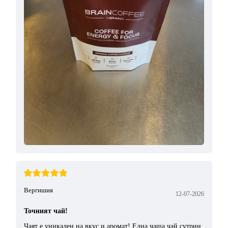
Вергишия
12-07-2026
Точният чай!
Чаят е уникален на вкус и аромат! Една чаша чай сутрин