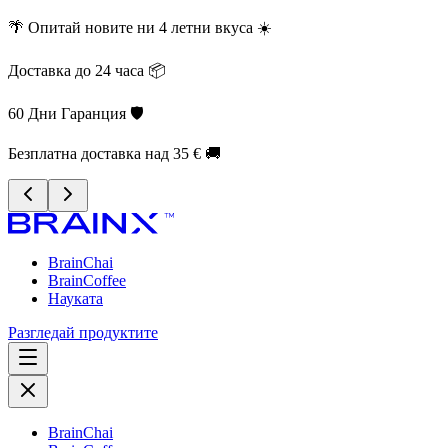
🌴 Опитай новите ни 4 летни вкуса ☀️
Доставка до 24 часа 📦
60 Дни Гаранция 🛡️
Безплатна доставка над 35 € 🚚
BrainChai
BrainCoffee
Науката
Разгледай продуктите
BrainChai