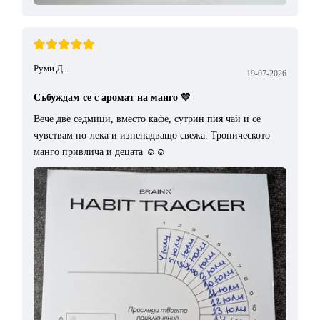
Руми Д.
19-07-2026
Събуждам се с аромат на манго 💛
Вече две седмици, вместо кафе, сутрин пия чай и се
чувствам по-лека и изненадващо свежа. Тропическото
манго привлича и децата ☺️☺️