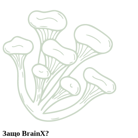
Защо BrainX?