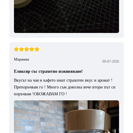
Мариана
09-07-2026
Еликсир със страхотно изживяване!
Вкусът на чая и кафето имат страхотен вкус и аромат !
Препоръчвам го ! Много съм доволна вече втори път си
поръчвам !ОБОЖАВАМ ГО !